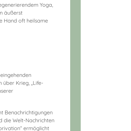
regenerierendem Yoga,
n äußerst
e Hand oft heilsame
r eingehenden
über Krieg, „Life-
nserer
cht Benachrichtigungen
d die Welt-Nachrichten
rivation“ ermöglicht