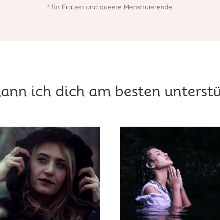
* für Frauen und queere Menstruierende
ann ich dich am besten unterst