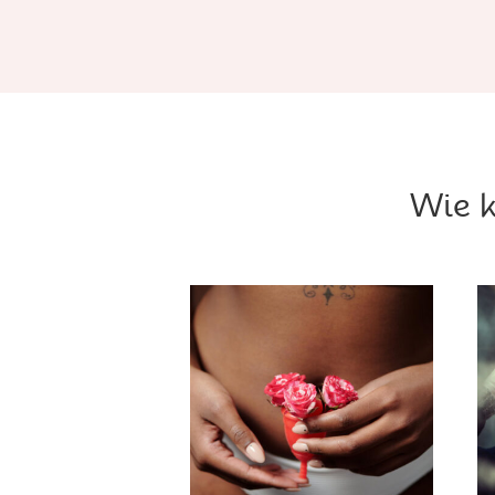
Wie k