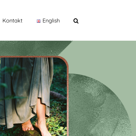
Kontakt
English