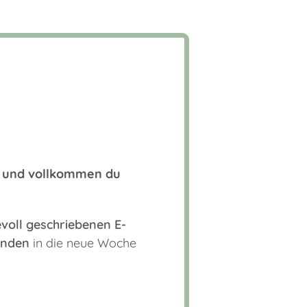
en und vollkommen du
evoll geschriebenen E-
bunden
in die neue Woche