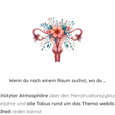
Wenn du nach einem Raum suchst, wo du …
chützter Atmosphäre
über den Menstruationszyklus
eljahre und
alle Tabus rund um das Thema weibli
dheit
reden kannst