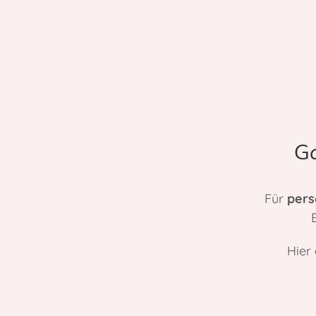
Ga
Für
pers
Hier