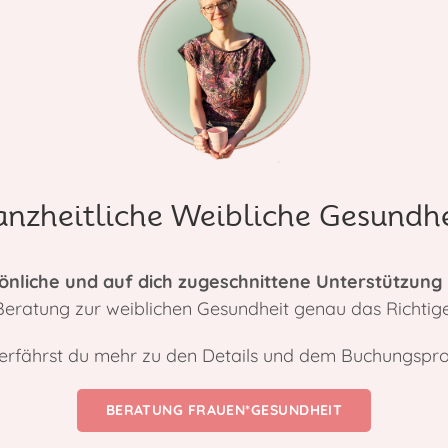
nzheitliche Weibliche Gesundh
önliche und auf dich zugeschnittene Unterstützung
Beratung zur weiblichen Gesundheit genau das Richtige
 erfährst du mehr zu den Details und dem Buchungspro
BERATUNG FRAUEN*GESUNDHEIT