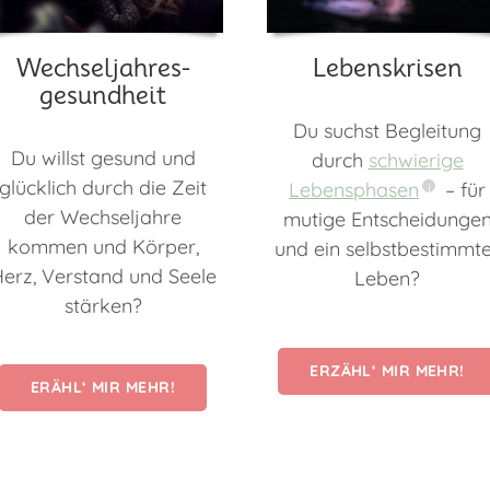
Wechseljahres-
Lebenskrisen
gesundheit
Du suchst Begleitung
Du willst gesund und
durch
schwierige
glücklich durch die Zeit
Lebensphasen
– für
der Wechseljahre
mutige Entscheidunge
kommen und Körper,
und ein selbstbestimmt
erz, Verstand und Seele
Leben?
stärken?
ERZÄHL‘ MIR MEHR!
ERÄHL‘ MIR MEHR!