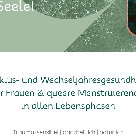
Seele!
klus- und Wechseljahres­gesundh
ür Frauen & queere Menstruieren
in allen Lebensphasen
Trauma-sensibel | ganzheitlich | natürlich