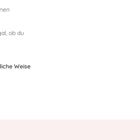
enen
gal, ob du
liche Weise