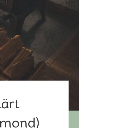
lärt
lmond)