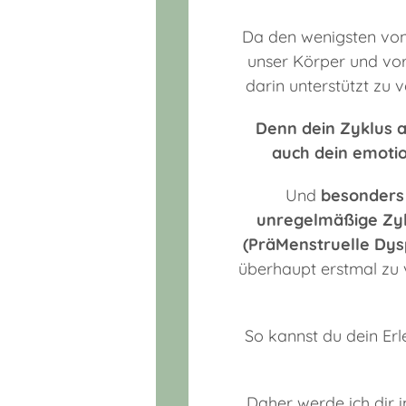
Da den wenigsten von 
unser Körper und vor 
darin unterstützt zu 
Denn dein Zyklus a
auch dein emotio
Und
besonders 
unregelmäßige Zyk
(PräMenstruelle Dys
überhaupt erstmal zu 
So kannst du dein Er
Daher werde ich dir 