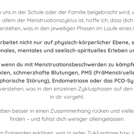
uns in der Schule oder der Familie beigebracht wird
allem der Menstruationszyklus ist, hoffe ich, dass dich d
verstehen, was in den jeweiligen Phasen im Laufe eines 
rbeitet nicht nur auf physisch-körperlicher Ebene, 
nales, mentales und seelisch-spirituelles Erleben 
wenn du mit Menstruationsbeschwerden zu kämpfen
len, schmerzhafte Blutungen, PMS (PräMenstruel
phorische Störung), Endometriose oder das PCO-S
verstehen, was in den einzelnen Zyklusphasen auf de
in dir vorgeht.
leben besser in einen Zusammenhang rücken und vielle
finden – und fühlst dich weniger alleingelassen.
im Folgenden erklären, was in jeder Zyklusphase bzw. i