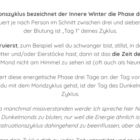
onszyklus bezeichnet der Innere Winter die Phase 
uert je nach Person im Schnitt zwischen drei und siebe
der Blutung ist „Tag 1“ deines Zyklus.
ruierst
, zum Beispiel weil du schwanger bist, stillst, i
ter und/oder Eierstöcke hast, dann ist das
die Zeit 
r Mond nicht am Himmel zu sehen ist (oft auch als Neu
uert diese energetische Phase drei Tage an: der Tag vo
u mit dem Mondzyklus gehst, ist der Tag des Dunkelm
Zyklus.
 da manchmal missverstanden werde: Ich spreche hier N
es Dunkelmonds zu bluten, nur weil die Energie ähnlich is
struationszyklus dahingehend zu beeinflussen, aber dav