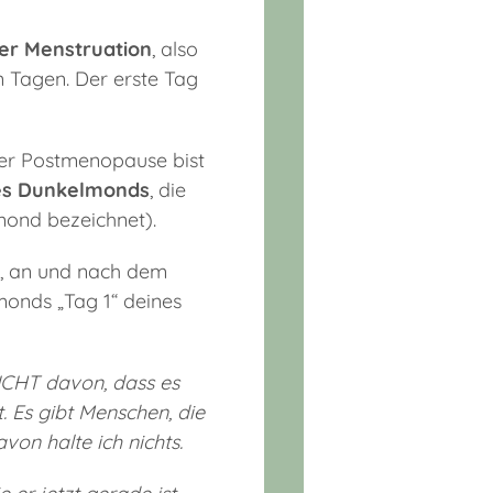
der Menstruation
, also
n Tagen. Der erste Tag
n der Postmenopause bist
des Dunkelmonds
, die
mond bezeichnet).
r, an und nach dem
onds „Tag 1“ deines
ICHT davon, dass es
t. Es gibt Menschen, die
on halte ich nichts.