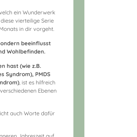
, welch ein Wunderwerk
iese vierteilige Serie
Monats in dir vorgeht.
sondern beeinflusst
und Wohlbefinden.
 hast (wie z.B.
les Syndrom), PMDS
yndrom)
, ist es hilfreich
n verschiedenen Ebenen
icht auch Worte dafür
nneren Jahreszeit auf