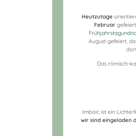
Heutzutage
orientie
Februar
gefeier
Frühjahrstagundna
August gefeiert, d
dor
Das römisch-kat
Imbolc ist ein Lichterf
wir sind eingeladen d