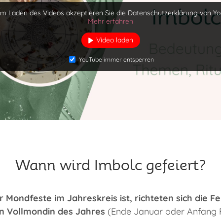
em Laden des Videos akzeptieren Sie die Datenschutzerklärung von Yo
Mehr erfahren
Video laden
YouTube immer entsperren
Wann wird Imbolc gefeiert?
 Mondfeste im Jahreskreis ist, richteten sich die Fe
n Vollmondin des Jahres
(Ende Januar oder Anfang F