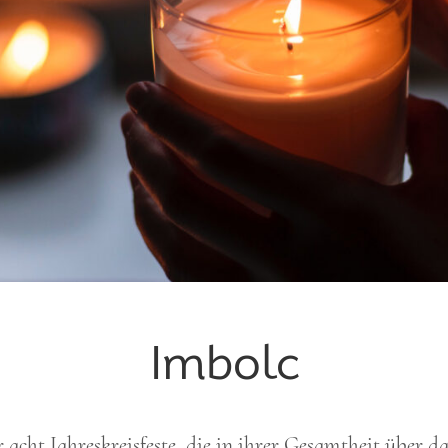
Imbolc
r acht Jahreskreisfeste, die in ihrer Gesamtheit über da