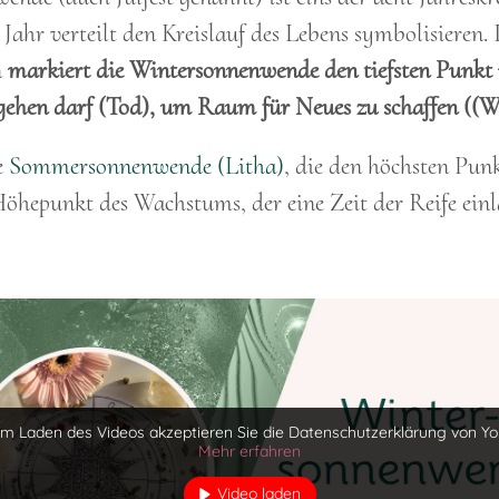
Jahr verteilt den Kreislauf des Lebens symbolisieren.
n
markiert die Wintersonnenwende den tiefsten Punkt
gehen darf (Tod), um Raum für Neues zu schaffen ((
e
Sommersonnenwende (Litha)
, die den höchsten Pun
öhepunkt des Wachstums, der eine Zeit der Reife einl
em Laden des Videos akzeptieren Sie die Datenschutzerklärung von Yo
Mehr erfahren
Video laden