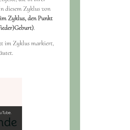
 In diesem Zyklus von
 im Zyklus, den Punkt
Wieder)Geburt)
.
kt im Zyklus markiert,
äutet.
uTube.