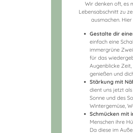
Wir denken oft, es
Lebensabschnitt zu zel
ausmachen. Hier 
Gestalte dir eine
einfach eine Schal
immergrüne Zweig
für das wiederge
Augenblicke Zeit,
genießen und dic
Stärkung mit Nä
dient uns jetzt a
Sonne und des Som
Wintergemüse, Wu
Schmücken mit 
Menschen ihre Hüt
Da diese im Außen