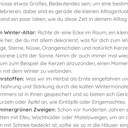
 müsse etwas Großes, Bedeutendes sein, um eine bestim
ebrieren, dabei sind es gerade die kleinen Alltagsritua
sind ein paar Ideen, wie du diese Zeit in deinem Alltag
n Winter-Altar:
Richte dir eine Ecke im Raum, ein klei
e her, die du mit allem dekorierst, was für dich zum Wi
e, Sterne, Nüsse, Orangenschalen und natürlich Kerze
borene Licht der Sonne. Nimm dir auch immer mal wied
 um zum Beispiel die Kerzen anzuzünden, einen Moment 
h mit dem Winter zu verbinden.
hrstoffen:
Was wir im Herbst als Ernte eingefahren u
ls Nahrung und Stärkung durch die kalten Wintermonate
mers ist in ihnen gespeichert und so bieten sich Geric
rzeln oder Äpfel an, wie Eintöpfe oder Eingemachtes.
immergrünen Zweigen:
Schon vor hunderten Jahren 
ten mit Efeu, Wachholder oder Mistelzweigen, um an di
 mit Schnee bedeckt ist, sollte sie so in die Häuser ei