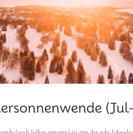
ersonnen­wende (Jul-
de (auch Julfest genannt) ist eins der acht Jahreskrei