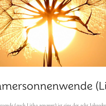
mer­sonnenwende (Li
nde (auch Litha genannt) ist eins der acht Jahreskreis