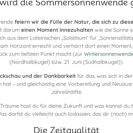
ird die Sommersonnenwende g
wende
feiern wir die Fülle der Natur, die sich zu diese
ht darum
einen Moment innezuhalten
wie die Sonne s
ch aus dem Lateinischen „Solstitium“ für „Sonnenstillst
 am Horizont erreicht und verharrt dort einen Moment, 
ück zum tiefsten Punkt macht (zur
Wintersonnenwend
(Nordhalbkugel) bzw. 21. Juni (Südhalbkugel)).
ückschau und der Dankbarkeit
für das, was sich in der
hat – und gleichzeitig eine Vorbereitung und Neuausri
Jahreshälfte.
räume hast du für deine Zukunft und was kannst du t
 darfst du vielleicht auch loslassen, das dir (noch) i
Die Zeitqualität