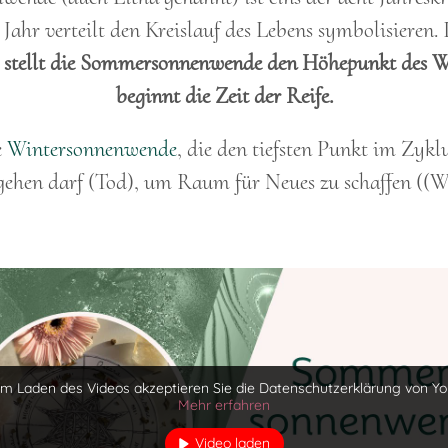
Jahr verteilt den Kreislauf des Lebens symbolisieren.
n
stellt die Sommersonnenwende den Höhepunkt des W
beginnt die Zeit der Reife.
e
Wintersonnenwende
, die den tiefsten Punkt im Zykl
gehen darf (Tod), um Raum für Neues zu schaffen ((W
em Laden des Videos akzeptieren Sie die Datenschutzerklärung von Yo
Mehr erfahren
Video laden