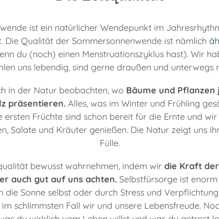
nde ist ein natürlicher Wendepunkt im Jahresrhythmu
t. Die Qualität der Sommersonnenwende ist nämlich
äh
nn du (noch) einen Menstruationszyklus hast). Wir ha
ühlen uns lebendig, sind gerne draußen und unterwegs 
h in der Natur beobachten, wo
Bäume und Pflanzen je
lz präsentieren.
Alles, was im Winter und Frühling ge
ie ersten Früchte sind schon bereit für die Ernte und w
n, Salate und Kräuter genießen. Die Natur zeigt uns i
Fülle.
qualität bewusst wahrnehmen, indem wir
die Kraft de
ber auch gut auf uns achten.
Selbstfürsorge ist enorm 
h die Sonne selbst oder durch Stress und Verpflichtung
 im schlimmsten Fall wir und unsere Lebensfreude. No
was du wirklich vom Leben willst und was du getrost lo