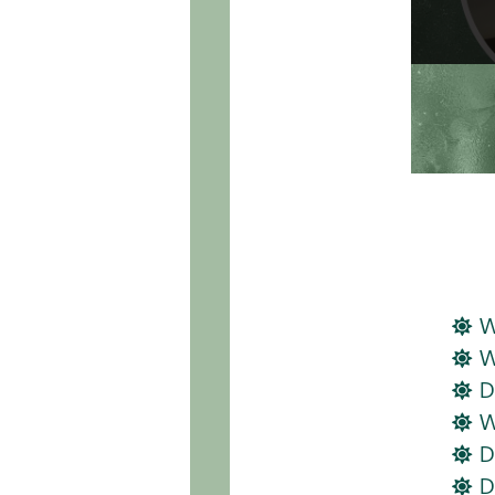
W
W
D
W
D
D