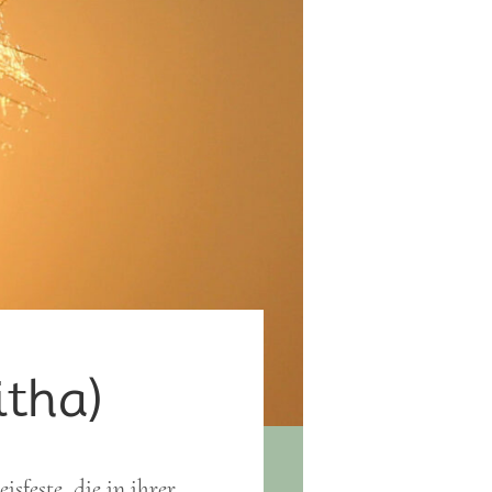
tha)
feste, die in ihrer